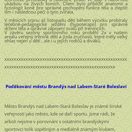
ukázkou na živých koních. Cílem bylo přiblížit anatomii a
fyziologii koně pro správné pochopení funkce těla a zlepšit
tím i následnou péči o tyto zvířata.
V měsících srpnu až listopadu děti během výcviku probíraly
léčebně-pedagogické ježdění (hypoterapii) pro správné
držení těla a správné zapojení svalů při trénincích.
V závěru sezóny sportovního roku proběhl 2x v našem
areálu veřejný trénink dětí a jízda zručnosti, které měly velký
ohlas nejen u dětí , ale i u jejich rodičů a diváků.
xxxxxxxxxxxxxxxxxxxxxxxxxxxxxxxxxxxxxxxxxxxxxxxxxxxx
xxxxxxxxxxxxxxxxxxxxxxxxxxxxxxxxxxxxxxxxxxxxxxx
Poděkování městu Brandýs nad Labem-Staré Boleslavi
Město Brandýs nad Labem-Stará Boleslav je známé široké
veřejnosti jako město, kde se daří sportu. Jsme rádi, že
ačkoli nejsme v porovnání s ostatními brandýskými
sportovci tolik úspěšným a mediálně známým klubem,