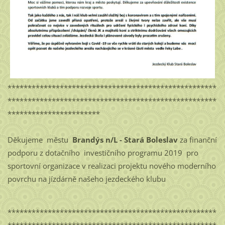
****************************************************
****************************************************
***********************
Děkujeme městu
Brandýs n/L - Stará Boleslav
za finanční
podporu z dotačního investičního programu 2019 pro
sportovní organizace v realizaci projektu nového moderního
povrchu na jízdárně našeho jezdeckého klubu
****************************************************
****************************************************