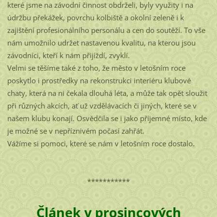
které jsme na závodní činnost obdrželi, byly využity i na
údržbu překážek, povrchu kolbiště a okolní zeleně i k
zajištění profesionálního personálu a cen do soutěží. To vše
nám umožnilo udržet nastavenou kvalitu, na kterou jsou
závodníci, kteří k nám přijíždí, zvyklí.
Velmi se těšíme také z toho, že město v letošním roce
poskytlo i prostředky na rekonstrukci interiéru klubové
chaty, která na ni čekala dlouhá léta, a může tak opět sloužit
při různých akcích, ať už vzdělávacích či jiných, které se v
našem klubu konají. Osvědčila se i jako příjemné místo, kde
je možné se v nepříznivém počasí zahřát.
Vážíme si pomoci, které se nám v letošním roce dostalo.
***********
Článek v prosincových