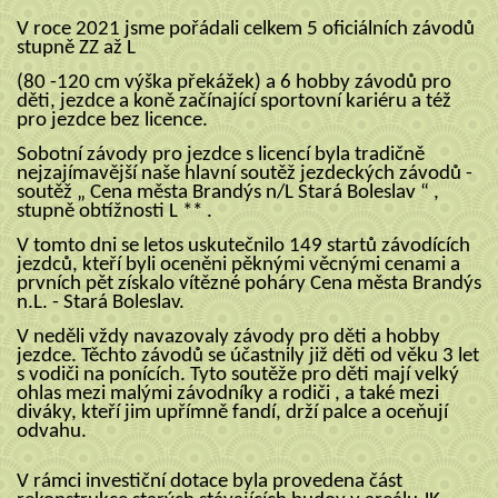
V roce 2021 jsme pořádali celkem 5 oficiálních závodů
stupně ZZ až L
(80 -120 cm výška překážek) a 6 hobby závodů pro
děti, jezdce a koně začínající sportovní kariéru a též
pro jezdce bez licence.
Sobotní závody pro jezdce s licencí byla tradičně
nejzajímavější naše hlavní soutěž jezdeckých závodů -
soutěž „ Cena města Brandýs n/L Stará Boleslav “ ,
stupně obtížnosti L ** .
V tomto dni se letos uskutečnilo 149 startů závodících
jezdců, kteří byli oceněni pěknými věcnými cenami a
prvních pět získalo vítězné poháry Cena města Brandýs
n.L. - Stará Boleslav.
V neděli vždy navazovaly závody pro děti a hobby
jezdce. Těchto závodů se účastnily již děti od věku 3 let
s vodiči na ponících. Tyto soutěže pro děti mají velký
ohlas mezi malými závodníky a rodiči , a také mezi
diváky, kteří jim upřímně fandí, drží palce a oceňují
odvahu.
V rámci investiční dotace byla provedena část