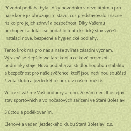
Původní podlaha byla I díky povodním v dezolátním a pro
naše koně již ohrožujícím stavu, což představovalo značné
riziko pro jejich zdraví a bezpečnost. Díky Vašemu
pochopení a dotaci se podařilo tento kritický stav vyřešit
instalací nové, bezpečné a hygienické podlahy.
Tento krok má pro nás a naše zvířata zásadní význam.
Výrazně se zlepšilo welfare koní a celkové provozní
podmínky stáje. Nová podlaha zajistí dlouhodobou stabilitu
a bezpečnost pro naše svěřence, kteří jsou nedílnou součástí
života klubu a jezdeckého sportu v našem městě.
Velice si vážíme Vaší podpory a toho, že Vám není lhostejný
stav sportovních a volnočasových zařízení ve Staré Boleslavi.
S úctou a poděkováním,
Členové a vedení Jezdeckého klubu Stará Boleslav, z.s.