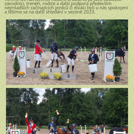
závodníci, trenéři, rodiče a další podpora především
nejmladších začínajících jezdců či diváci byli u nás spokojeni
a těšíme se na další shledání v sezóně 2023.