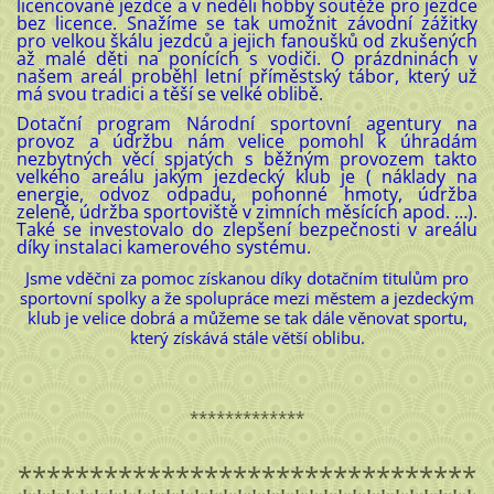
licencované jezdce a v neděli hobby soutěže pro jezdce
bez licence. Snažíme se tak umožnit závodní zážitky
pro velkou škálu jezdců a jejich fanoušků od zkušených
až malé děti na ponících s vodiči. O prázdninách v
našem areál proběhl letní příměstský tábor, který už
má svou tradici a těší se velké oblibě.
Dotační program Národní sportovní agentury na
provoz a údržbu nám velice pomohl k úhradám
nezbytných věcí spjatých s běžným provozem takto
velkého areálu jakým jezdecký klub je ( náklady na
energie, odvoz odpadu, pohonné hmoty, údržba
zeleně, údržba sportoviště v zimních měsících apod. …).
Také se investovalo do zlepšení bezpečnosti v areálu
díky instalaci kamerového systému.
Jsme vděčni za pomoc získanou díky dotačním titulům pro
sportovní spolky a že spolupráce mezi městem a jezdeckým
klub je velice dobrá a můžeme se tak dále věnovat sportu,
který získává stále větší oblibu.
*************
********************************