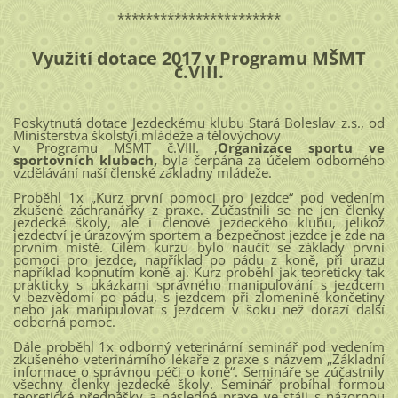
***********************
Využití dotace 2017 v Programu MŠMT
č.VIII.
Poskytnutá dotace Jezdeckému klubu Stará Boleslav z.s., od
Ministerstva školství,mládeže a tělovýchovy
v Programu MŠMT č.VIII. ,
Organizace sportu ve
sportovních klubech,
byla čerpána za účelem odborného
vzdělávání naší členské základny mládeže.
Proběhl 1x „Kurz první pomoci pro jezdce“ pod vedením
zkušené záchranářky z praxe. Zúčastnili se ne jen členky
jezdecké školy, ale i členové jezdeckého klubu, jelikož
jezdectví je úrazovým sportem a bezpečnost jezdce je zde na
prvním místě. Cílem kurzu bylo naučit se základy první
pomoci pro jezdce, například po pádu z koně, při úrazu
například kopnutím koně aj. Kurz proběhl jak teoreticky tak
prakticky s ukázkami správného manipulování s jezdcem
v bezvědomí po pádu, s jezdcem při zlomenině končetiny
nebo jak manipulovat s jezdcem v šoku než dorazí další
odborná pomoc.
Dále proběhl 1x odborný veterinární seminář pod vedením
zkušeného veterinárního lékaře z praxe s názvem „Základní
informace o správnou péči o koně“. Semináře se zúčastnily
všechny členky jezdecké školy. Seminář probíhal formou
teoretické přednášky a následné praxe ve stáji s názornou