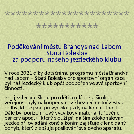
**********************
***********
Poděkování městu Brandýs nad Labem –
Stará Boleslav
za podporu našeho jezdeckého klubu
V roce 2021 díky dotačnímu programu města Brandýs
nad Labem – Stará Boleslav pro sportovní organizace
byl náš jezdecký klub opět podpořen ve své sportovní
činnosti.
Pro jezdeckou školu pro děti a mládež a širokou
veřejnost byly nakoupeny nové bezpečnostní vesty a
přilby, které jsou při výcviku jízdy na koni nutností.
Dále byl pořízen nový výcvikový materiál (dřevěné
bariery apod.) , který slouží při dalším zdokonalování
jezdce při ovládání koně a koním zajišťuje cíleně daný
pohyb, který zlepšuje posilování svalového aparátu.