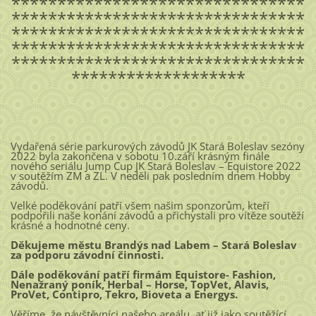
********************************
********************************
********************************
********************************
********************************
*******************
Vydařená série parkurových závodů JK Stará Boleslav sezóny
2022 byla zakončena v sobotu 10.září krásným finále
nového seriálu Jump Cup JK Stará Boleslav – Equistore 2022
v soutěžím ZM a ZL. V neděli pak posledním dnem Hobby
závodů.
Velké poděkování patří všem našim sponzorům, kteří
podpořili naše konání závodů a přichystali pro vítěze soutěží
krásné a hodnotné ceny.
Děkujeme městu Brandýs nad Labem – Stará Boleslav
za podporu závodní činnosti.
Dále poděkování patří firmám Equistore- Fashion,
Nenažraný poník, Herbal – Horse, TopVet, Alavis,
ProVet, Contipro, Tekro, Bioveta a Energys.
Věříme ,že návštěvníci našeho areálu, ať již jako soutěžící