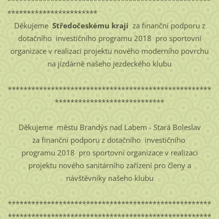
***********************
Děkujeme
Středočeskému kraji
za finanční podporu z
dotačního investičního programu 2018 pro sportovní
organizace v realizaci projektu nového moderního povrchu
na jízdárně našeho jezdeckého klubu
****************************************************
****************************
Děkujeme městu Brandýs nad Labem - Stará Boleslav
za finanční podporu z dotačního investičního
programu 2018 pro sportovní organizace v realizaci
projektu nového sanitárního zařízení pro členy a
návštěvníky našeho klubu
****************************************************
****************************************************