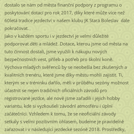
dostalo se nám od města finanční podpory z programu o
poskytování dotací pro rok 2017, díky které může více než
60letá tradice jezdectví v našem klubu JK Stará Boleslav dále
pokračovat.
Jako v každém sportu i v jezdectví je velmi důležité
podporovat děti a mládež. Dotace, kterou jsme od města na
tuto činnost dostali, jsme využili k nákupu nových
bezpečnostních vest, přileb a potřeb pro školní koně.
Výchova mladých svěřenců by se neobešla bez zkušených a
kvalitních trenéru, které jsme díky městu mohli zajistit. Ti,
kterým se v tréninku dařilo, měli v průběhu sezóny možnost
účastnit se nejen tradičních oficiálních závodů pro
registrované jezdce, ale nově jsme zařadili i jejich hobby
variantu, kde si vyzkoušeli závodní atmosféru i úplní
začátečníci. Vzhledem k tomu, že se neoficiální závody
setkaly s velmi pozitivním ohlasem, budeme je pravidelně
zařazovat i v následující jezdecké sezóně 2018. Prostředky,