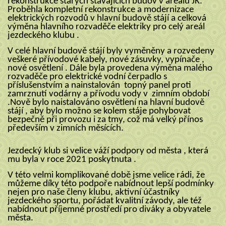
rekonstrukce starých stávajících budov v areálu JK.
Proběhla kompletní rekonstrukce a modernizace
elektrických rozvodů v hlavní budově stájí a celková
výměna hlavního rozvaděče elektriky pro celý areál
jezdeckého klubu .
V celé hlavní budově stájí byly vyměněny a rozvedeny
veškeré přívodové kabely, nové zásuvky, vypínače ,
nové osvětlení . Dále byla provedena výměna malého
rozvaděče pro elektrické vodní čerpadlo s
příslušenstvím a nainstalován topný panel proti
zamrznutí vodárny a přívodu vody v zimním období
.Nově bylo naistalováno osvětlení na hlavní budově
stájí , aby bylo možno se kolem stáje pohybovat
bezpečně při provozu i za tmy, což má velký přínos
především v zimních měsících.
Jezdecký klub si velice váží podpory od města , která
mu byla v roce 2021 poskytnuta .
V této velmi komplikované době jsme velice rádi, že
můžeme díky této podpoře nabídnout lepší podmínky
nejen pro naše členy klubu, aktivní účastníky
jezdeckého sportu, pořádat kvalitní závody, ale též
nabídnout příjemné prostředí pro diváky a obyvatele
města.