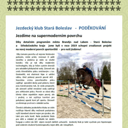
********************
********************