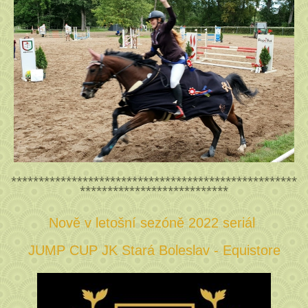
****************************************************
***************************
Nově v letošní sezóně 2022 seriál
JUMP CUP JK Stará Boleslav - Equistore