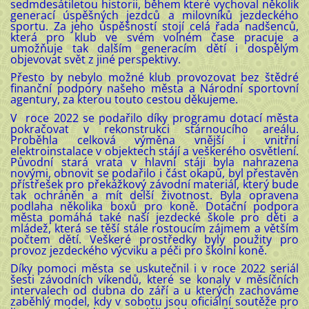
sedmdesátiletou historii, během které vychoval několik
generací úspěšných jezdců a milovníků jezdeckého
sportu. Za jeho úspěšností stojí celá řada nadšenců,
která pro klub ve svém volném čase pracuje a
umožňuje tak dalším generacím dětí i dospělým
objevovat svět z jiné perspektivy.
Přesto by nebylo možné klub provozovat bez štědré
finanční podpory našeho města a Národní sportovní
agentury, za kterou touto cestou děkujeme.
V roce
2022
se podařilo díky programu dotací města
pokračovat v rekonstrukci stárnoucího areálu.
Proběhla celková výměna vnější i vnitřní
elektroinstalace v objektech stájí a veškerého osvětlení.
Původní stará vrata v hlavní stáji byla nahrazena
novými, obnovit se podařilo i část okapů, byl přestavěn
přístřešek pro překážkový závodní materiál, který bude
tak ochráněn a mít delší životnost. Byla opravena
podlaha několika boxů pro koně. Dotační podpora
města pomáhá také naší jezdecké škole pro děti a
mládež, která se těší stále rostoucím zájmem a větším
počtem dětí. Veškeré prostředky byly použity pro
provoz
jezdeckého výcviku a péči pro školní koně.
Díky pomoci města se uskutečnil i v roce 2022 seriál
šesti závodních víkendů, které se konaly v měsíčních
intervalech od dubna do září a u kterých zachováme
zaběhlý model, kdy v sobotu jsou oficiální soutěže pro