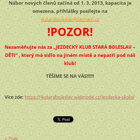
Nábor nových členů začíná od 1. 3. 2013, kapacita je
omezena, přihlášky posílejte na
jkstaraboleslav@seznam.cz
!POZOR!
Nezaměňujte nás za „JEZDECKÝ KLUB STARÁ BOLESLAV –
DĚTI“
, který má sídlo na jiném místě
a nepatří pod náš
klub!
TĚŠÍME SE NA VÁS!!!!!!
Více zde:
https://jkstaraboleslav.webnode.cz/jezdecka-skola/
« Zpět