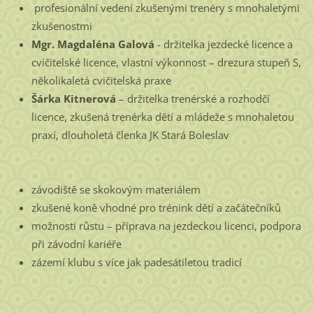
profesionální vedení zkušenými trenéry s mnohaletými
zkušenostmi
Mgr. Magdaléna
Galová
- držitelka jezdecké licence a
cvičitelské licence, vlastní výkonnost – drezura stupeň S,
několikaletá cvičitelská praxe
Šárka Kitnerová
– držitelka trenérské a rozhodčí
licence, zkušená trenérka dětí a mládeže s mnohaletou
praxí, dlouholetá členka JK Stará Boleslav
závodiště se skokovým materiálem
zkušené koně vhodné pro trénink dětí a začátečníků
možnosti růstu – příprava na jezdeckou licenci, podpora
při závodní kariéře
zázemí klubu s více jak padesátiletou tradicí