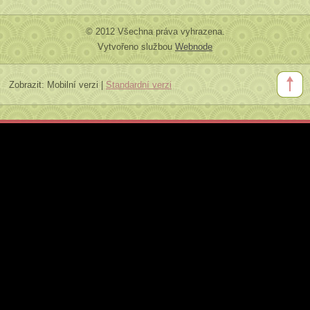
© 2012 Všechna práva vyhrazena.
Vytvořeno službou
Webnode
Zobrazit:
Mobilní verzi
|
Standardní verzi