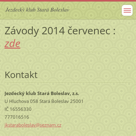
Jezdecký klub Stará Boleslav
Závody 2014 červenec :
zde
Kontakt
Jezdecký klub Stará Boleslav, z.s.
U Hluchova 058 Stará Boleslav 25001
IČ 16556330
777016516
jkstarab
oleslav@
seznam.c
z